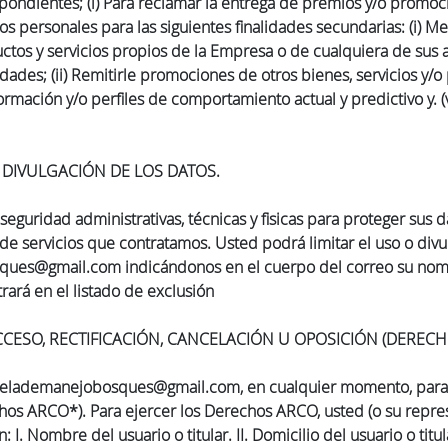
pondientes; (i) Para reclamar la entrega de premios y/o promociones
tos personales para las siguientes finalidades secundarias: (i) 
ductos y servicios propios de la Empresa o de cualquiera de sus a
ades; (ii) Remitirle promociones de otros bienes, servicios y/o pr
mación y/o perfiles de comportamiento actual y predictivo y. (v
 DIVULGACIÓN DE LOS DATOS.
guridad administrativas, técnicas y fisicas para proteger sus
e servicios que contratamos. Usted podrá limitar el uso o div
sques@gmail.com indicándonos en el cuerpo del correo su no
trará en el listado de exclusión
CESO, RECTIFICACIÓN, CANCELACIÓN U OPOSICIÓN (DERECH
scuelademanejobosques@gmail.com, en cualquier momento, para
hos ARCO*). Para ejercer los Derechos ARCO, usted (o su represe
 I. Nombre del usuario o titular. II. Domicilio del usuario o tit